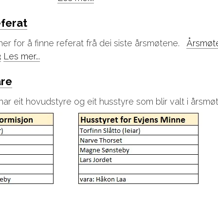
ferat
her for å finne referat frå dei siste årsmøtene.
Årsmøt
3
Les mer...
åre
ar eit hovudstyre og eit husstyre som blir valt i årsmø