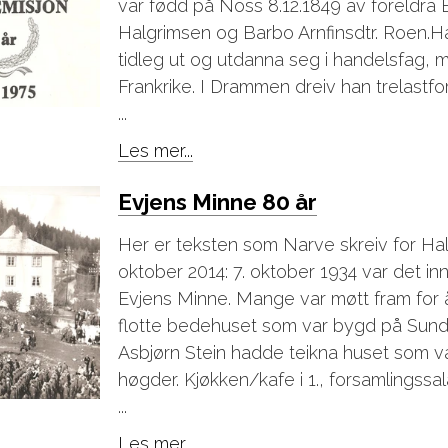
var fødd på Noss 8.12.1849 av foreldra E
Halgrimsen og Barbo Arnfinsdtr. Roen.Ha
tidleg ut og utdanna seg i handelsfag, 
Frankrike. I Drammen dreiv han trelastfo
...
Les mer...
Evjens Minne 80 år
Her er teksten som Narve skreiv for Hal
oktober 2014: 7. oktober 1934 var det inn
Evjens Minne. Mange var møtt fram for å
flotte bedehuset som var bygd på Sundr
Asbjørn Stein hadde teikna huset som var
høgder. Kjøkken/kafe i 1., forsamlingssalar
...
Les mer...