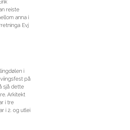
irik
n reiste
mellom anna i
rretninga Evj
lingdølen i
viingsfest på
 sjå dette
e. Arkitekt
 i tre
 i 2. og utlei