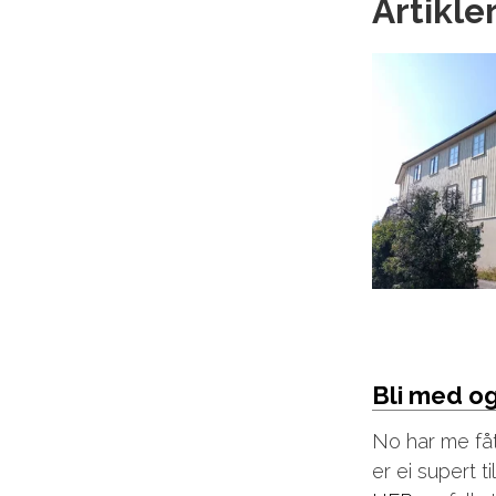
Artikle
Bli med og 
No har me fåt
er ei supert ti