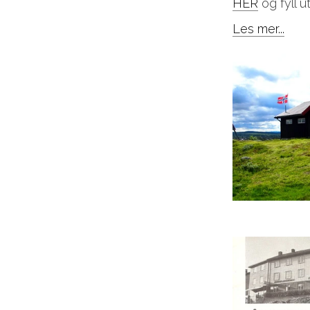
HER
og fyll u
Les mer...