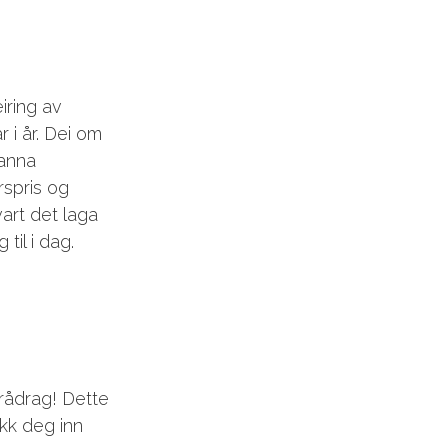
iring av
 i år. Dei om
anna
rspris og
vart det laga
til i dag.
frådrag! Dette
likk deg inn