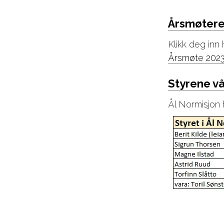
Årsmøtere
Klikk deg inn 
Årsmøte 202
Styrene v
Ål Normisjon h