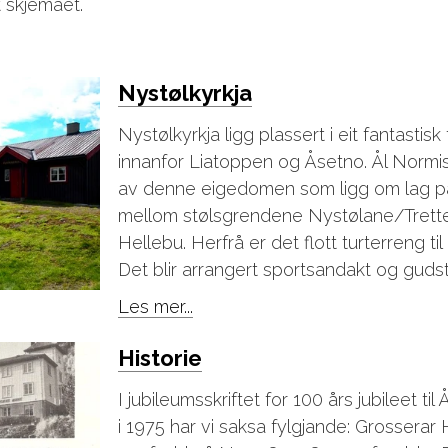
t skjemaet.
Nystølkyrkja
Nystølkyrkja ligg plassert i eit fantastisk
innanfor Liatoppen og Åsetno. Ål Normis
av denne eigedomen som ligg om lag p
mellom stølsgrendene Nystølane/Trett
Hellebu. Herfrå er det flott turterreng til 
Det blir arrangert sportsandakt og gudste
Les mer...
Historie
I jubileumsskriftet for 100 års jubileet til
i 1975 har vi saksa fylgjande: Grosserar