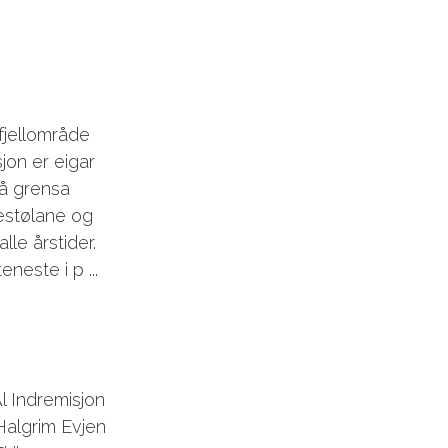
 fjellområde
jon er eigar
å grensa
estølane og
alle årstider.
neste i p ...
 Ål Indremisjon
 Halgrim Evjen