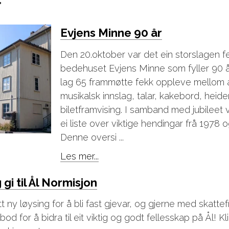
r
Evjens Minne 90 år
Den 20.oktober var det ein storslagen fe
bedehuset Evjens Minne som fyller 90 år
lag 65 frammøtte fekk oppleve mellom 
musikalsk innslag, talar, kakebord, heide
biletframvising. I samband med jubileet 
ei liste over viktige hendingar frå 1978 og 
Denne oversi ...
Les mer...
gi til Ål Normisjon
t ny løysing for å bli fast gjevar, og gjerne med skatte
lbod for å bidra til eit viktig og godt fellesskap på Ål! K