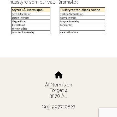
husstyre som blir valt i årsmøtet.
Ål Normisjon
Torget 4
3570 ÅL
Org. 997710827