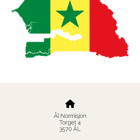
Ål Normisjon
Torget 4
3570 ÅL