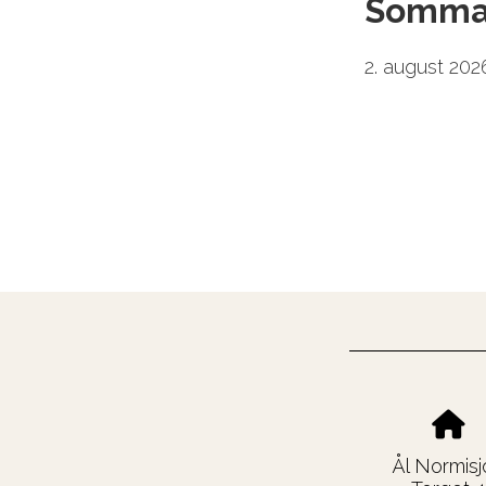
Somma
2. august 20
Ål Normisj