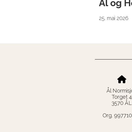
Ål og H
25. mai 2026
Ål Normisj
Torget 4
3570 ÅL
Org. 99771