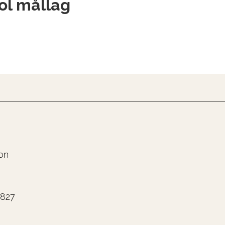
ol mållag
on
0827