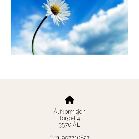
Ål Normisjon
Torget 4
3570 ÅL
Org. 997710827