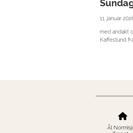
Sunda
11. januar 20
med andakt og
Kaffestund fra
Ål Normisj