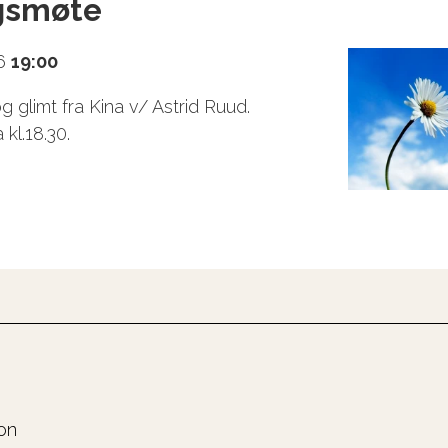
gsmøte
26
19:00
 glimt fra Kina v/ Astrid Ruud.
 kl.18.30.
on