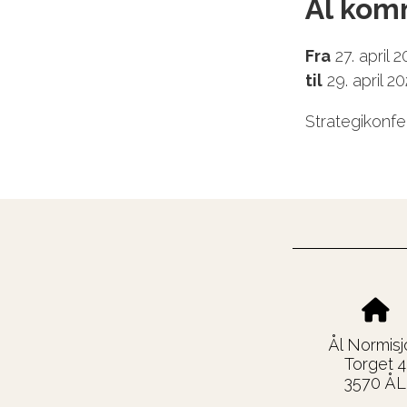
Ål ko
Fra
27. april 
til
29. april 2
Strategikonf
Ål Normisj
Torget 4
3570 ÅL