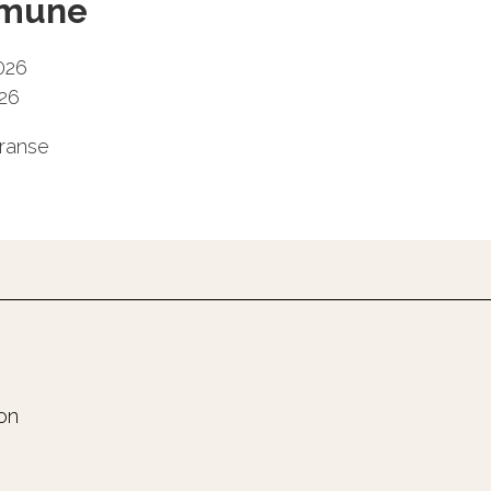
mmune
2026
026
eranse
on