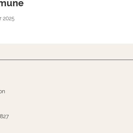
mmune
r 2025
on
0827