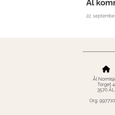
Ål ko
22. septembe
Ål Normisj
Torget 4
3570 ÅL
Org. 99771