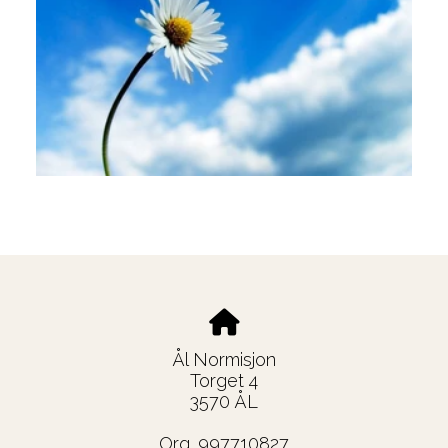
Ål Normisjon
Torget 4
3570 ÅL
Org. 997710827