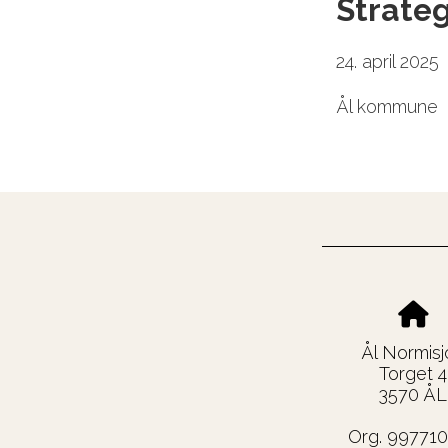
Strate
24. april 2025
Ål kommune
Ål Normisj
Torget 4
3570 ÅL
Org. 99771